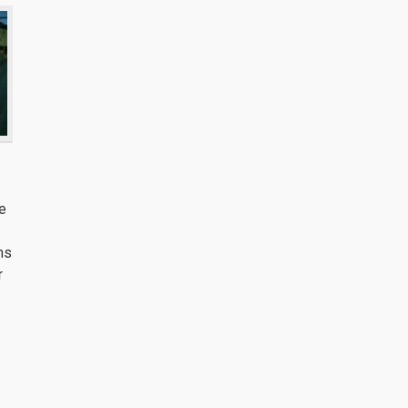
e
ns
r