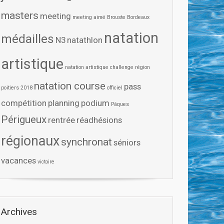
masters
meeting
meeting aimé Brouste Bordeaux
natation
médailles
N3
natathlon
artistique
natation artistique challenge région
natation course
pass
poitiers 2018
officiel
compétition
planning
podium
Pâques
Périgueux
rentrée
réadhésions
régionaux
synchronat
séniors
vacances
victoire
Archives