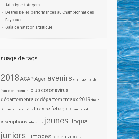
Artistique à Angers
De très belles performances au Championnat des
Pays bas
Gala de natation artistique
nuage de tags
2018
avenirs
ACAP
Agen
championnat de
club
coronavirus
france
changement
départementaux
départementaux 2019
finale
France
fête
gala
régionale Lucien Zins
handisport
jeunes
Joqua
inscriptions
interclubs
juniors
Limoges
lucien zins
mai