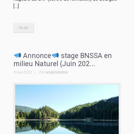
[…]
PLUS
Annonce
stage BNSSA en
milieu Naturel (Juin 202...
3 mai 2023
Par
acapnatation