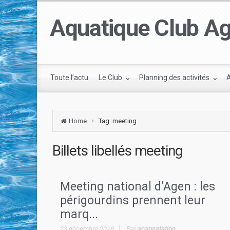
Aquatique Club Ag
Toute l’actu
Le Club
Planning des activités
Home
Tag: meeting
Billets libellés
meeting
Meeting national d’Agen : les
périgourdins prennent leur
marq...
23 décembre 2018
Par
acapnatation