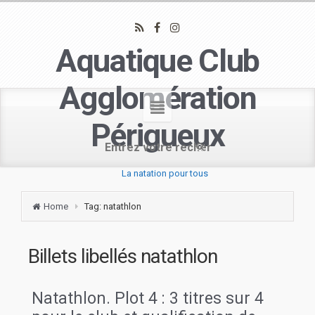
Aquatique Club
Agglomération
Périgueux
La natation pour tous
Home
Tag: natathlon
Billets libellés
natathlon
Natathlon. Plot 4 : 3 titres sur 4