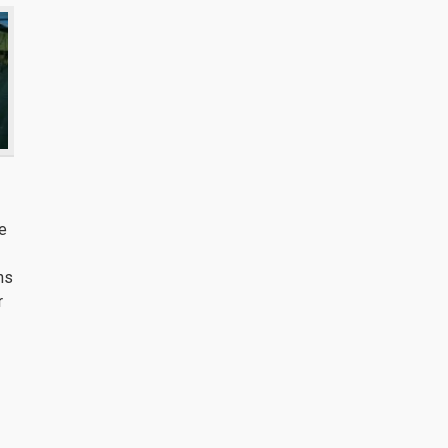
e
ns
r