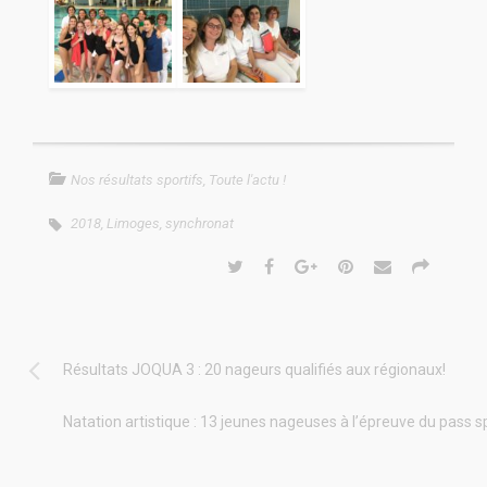
Nos résultats sportifs
,
Toute l'actu !
2018
,
Limoges
,
synchronat
Résultats JOQUA 3 : 20 nageurs qualifiés aux régionaux!
Natation artistique : 13 jeunes nageuses à l’épreuve du pass sp