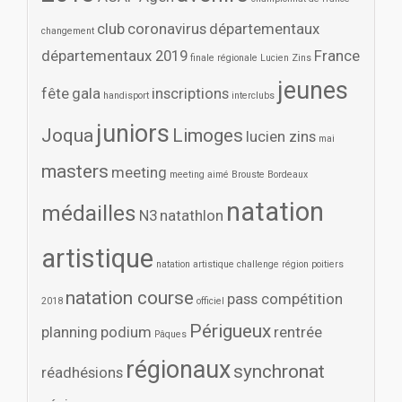
club
coronavirus
départementaux
changement
départementaux 2019
France
finale régionale Lucien Zins
jeunes
fête
gala
inscriptions
handisport
interclubs
juniors
Joqua
Limoges
lucien zins
mai
masters
meeting
meeting aimé Brouste Bordeaux
natation
médailles
N3
natathlon
artistique
natation artistique challenge région poitiers
natation course
pass compétition
2018
officiel
Périgueux
planning
podium
rentrée
Pâques
régionaux
synchronat
réadhésions