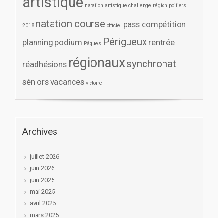
artistique
natation artistique challenge région poitiers
natation course
pass compétition
2018
officiel
Périgueux
planning
podium
rentrée
Pâques
régionaux
synchronat
réadhésions
séniors
vacances
victoire
Archives
juillet 2026
juin 2026
juin 2025
mai 2025
avril 2025
mars 2025