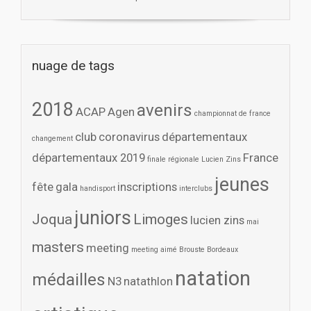
nuage de tags
2018
avenirs
ACAP
Agen
championnat de france
club
coronavirus
départementaux
changement
départementaux 2019
France
finale régionale Lucien Zins
jeunes
fête
gala
inscriptions
handisport
interclubs
juniors
Joqua
Limoges
lucien zins
mai
masters
meeting
meeting aimé Brouste Bordeaux
natation
médailles
N3
natathlon