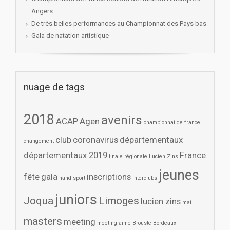
Angers
De très belles performances au Championnat des Pays bas
Gala de natation artistique
nuage de tags
2018
avenirs
ACAP
Agen
championnat de france
club
coronavirus
départementaux
changement
départementaux 2019
France
finale régionale Lucien Zins
jeunes
fête
gala
inscriptions
handisport
interclubs
juniors
Joqua
Limoges
lucien zins
mai
masters
meeting
meeting aimé Brouste Bordeaux