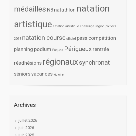
natation
médailles
N3
natathlon
artistique
natation artistique challenge région poitiers
natation course
pass compétition
2018
officiel
Périgueux
planning
podium
rentrée
Pâques
régionaux
synchronat
réadhésions
séniors
vacances
victoire
Archives
juillet 2026
juin 2026
juin 2025