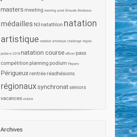
masters
meeting
meeting aimé Brouste Bordeaux
natation
médailles
N3
natathlon
artistique
natation artistique challenge région
natation course
pass
poitiers 2018
officiel
compétition
planning
podium
Pâques
Périgueux
rentrée
réadhésions
régionaux
synchronat
séniors
vacances
victoire
Archives