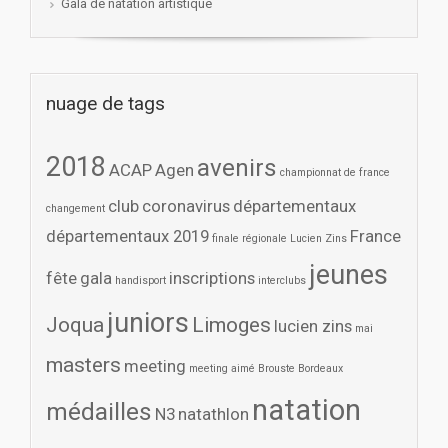
Gala de natation artistique
nuage de tags
2018
avenirs
ACAP
Agen
championnat de france
club
coronavirus
départementaux
changement
départementaux 2019
France
finale régionale Lucien Zins
jeunes
fête
gala
inscriptions
handisport
interclubs
juniors
Joqua
Limoges
lucien zins
mai
masters
meeting
meeting aimé Brouste Bordeaux
natation
médailles
N3
natathlon