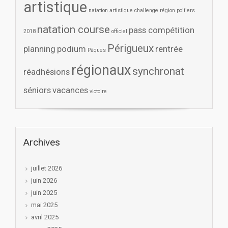
artistique
natation artistique challenge région poitiers
natation course
pass compétition
2018
officiel
Périgueux
planning
podium
rentrée
Pâques
régionaux
synchronat
réadhésions
séniors
vacances
victoire
Archives
juillet 2026
juin 2026
juin 2025
mai 2025
avril 2025