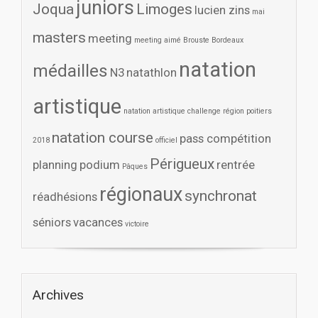
juniors
Joqua
Limoges
lucien zins
mai
masters
meeting
meeting aimé Brouste Bordeaux
natation
médailles
N3
natathlon
artistique
natation artistique challenge région poitiers
natation course
pass compétition
2018
officiel
Périgueux
planning
podium
rentrée
Pâques
régionaux
synchronat
réadhésions
séniors
vacances
victoire
Archives